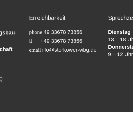
Erreichbarkeit
Sprechze
+49 33678 73856
Dienstag
gsbau-
13 – 18 U
+49 33678 73866
Donnerst
chaft
info@storkower-wbg.de
9 – 12 Uhr
k)