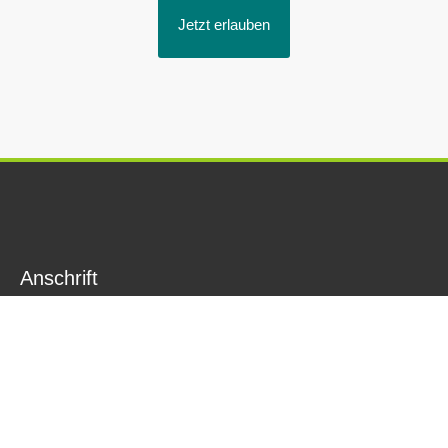
Jetzt erlauben
Anschrift
Storkower Wohnungsbau- und
Verwaltungsgesellschaft mbH
Am Markt 4
15859 Storkow (Mark)